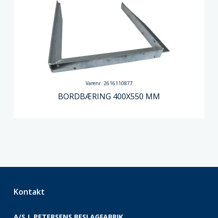
Varenr. 2616110877
BORDBÆRING 400X550 MM
Kontakt
A/S J. PETERSENS BESLAGFABRIK