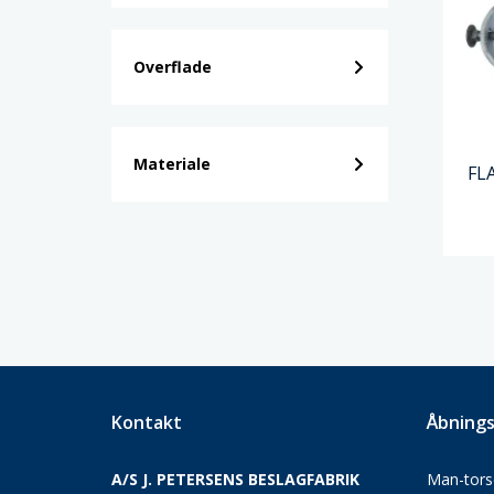
Overflade
Materiale
FL
Kontakt
Åbnings
A/S J. PETERSENS BESLAGFABRIK
Man-torsd