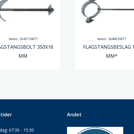
Varenr. 2645710877
Varenr. 2646810877
AGSTANGSBOLT 350X16
FLAGSTANGSBESLAG 
MM
MM*
tider
Andet
ag: 07:30 - 15:30