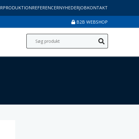
R
PRODUKTION
REFERENCER
NYHEDER
JOB
KONTAKT
B2B WEBSHOP