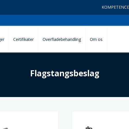
KOMPETENCE
ger
Certifikater
Overfladebehandling
Om os
Flagstangsbeslag