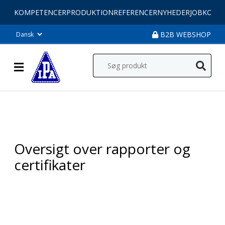
KOMPETENCER
PRODUKTION
REFERENCER
NYHEDER
JOB
KONT
B2B WEBSHOP
Oversigt over rapporter og
certifikater