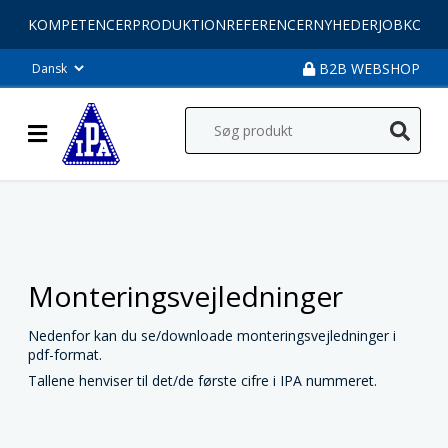
KOMPETENCER
PRODUKTION
REFERENCER
NYHEDER
JOB
KONT
B2B WEBSHOP
Monteringsvejledninger
Nedenfor kan du se/downloade monteringsvejledninger i
pdf-format.
Tallene henviser til det/de første cifre i IPA nummeret.