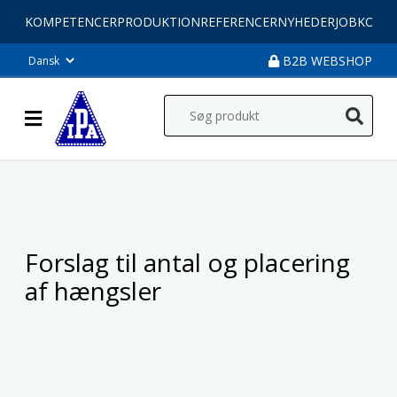
KOMPETENCER
PRODUKTION
REFERENCER
NYHEDER
JOB
KONT
B2B WEBSHOP
Forslag til antal og placering
af hængsler