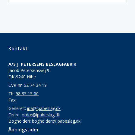
Kontakt
A/S J. PETERSENS BESLAGFABRIK
Jacob Petersensvej 9
DK-9240 Nibe
CVR-nr: 52 74 34 19
Tlf:
98 35 15 00
Fax:
Generelt:
ipa@ipabeslag.dk
Ordre:
ordre@ipabeslag.dk
Bogholderi:
bogholderi@ipabeslag.dk
Åbningstider