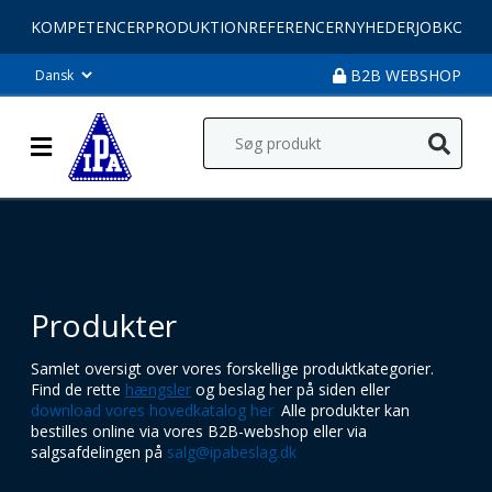
KOMPETENCER
PRODUKTION
REFERENCER
NYHEDER
JOB
KONT
B2B WEBSHOP
Produkter
Samlet oversigt over vores forskellige produktkategorier.
Find de rette
hængsler
og beslag her på siden eller
download vores hovedkatalog her
.
Alle produkter kan
bestilles online via vores B2B-webshop eller via
salgsafdelingen på
salg@ipabeslag.dk
.