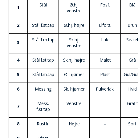
Stål
Ø.hj.
Fosf.
Blå
1
venstre
2
Stål f.st.tap
Ø.hj. højre
Elforz.
Brun
Stål f.m.tap
Sk.hj.
Lak.
Seale
3
venstre
4
Stål l.st.tap
Sk.hj. højre
Malet
Grå
5
Stål l.m.tap
Ø. hjørner
Plast
Gul/Gu
6
Messing
Sk. hjørner
Pulverlak.
Hvid
Mess.
Venstre
–
Grafit
7
f.st.tap
8
Rustfri
Højre
–
Sort