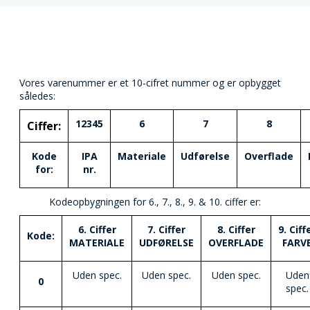
Vores varenummer er et 10-cifret nummer og er opbygget
således:
12345
6
7
8
Ciffer:
Kode
IPA
Materiale
Udførelse
Overflade
for:
nr.
Kodeopbygningen for 6., 7., 8., 9. & 10. ciffer er:
6. Ciffer
7. Ciffer
8. Ciffer
9. Ciff
Kode:
MATERIALE
UDFØRELSE
OVERFLADE
FARV
Uden spec.
Uden spec.
Uden spec.
Uden
0
spec.