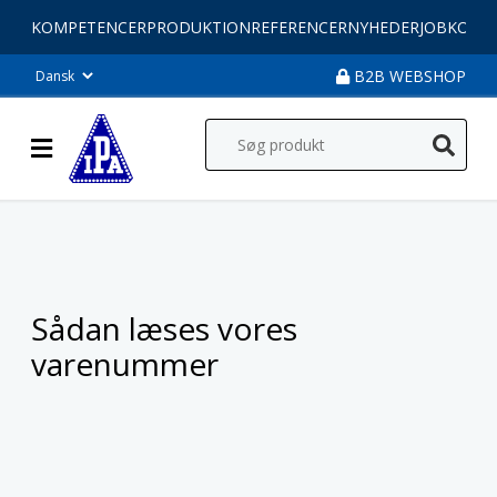
KOMPETENCER
PRODUKTION
REFERENCER
NYHEDER
JOB
KONT
B2B WEBSHOP
Sådan læses vores
varenummer