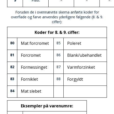
9
Plast
–
–
–
Foruden de i ovennævnte skema anførte koder for
overflade og farve anvendes yderligere følgende (8. & 9.
ciffer):
Koder for 8. & 9. ciffer:
80
Mat forcromet
85
Poleret
81
Forcromet
86
Blank/ubehandlet
82
Formessinget
87
Varmforzinket
83
Forniklet
88
Forgyldt
84
Mat slebet
Eksempler på varenumre: