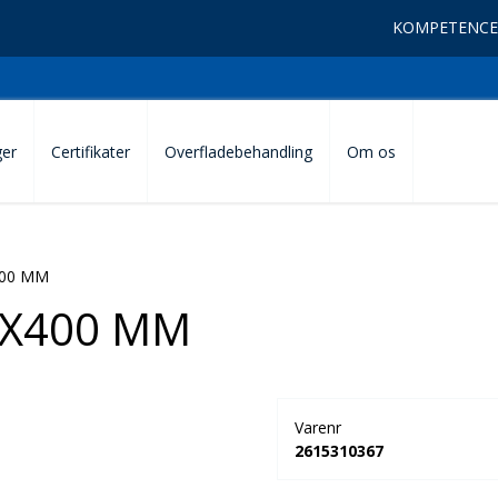
KOMPETENCE
ger
Certifikater
Overfladebehandling
Om os
400 MM
X400 MM
Varenr
2615310367