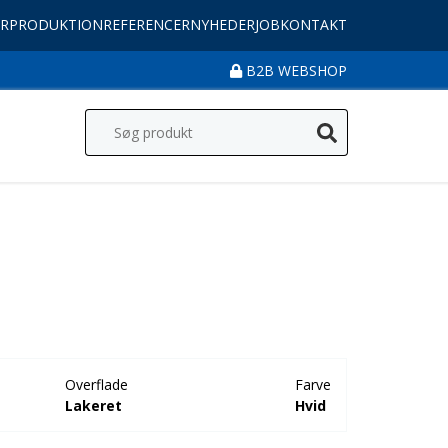
R
PRODUKTION
REFERENCER
NYHEDER
JOB
KONTAKT
B2B WEBSHOP
Overflade
Farve
Lakeret
Hvid