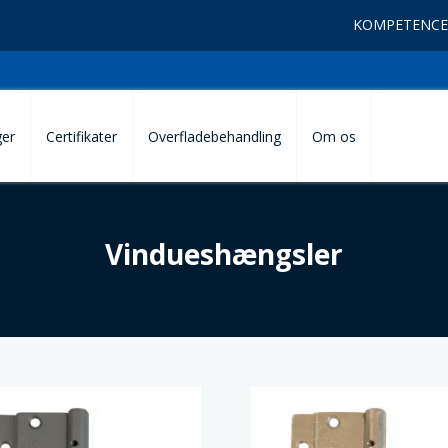
KOMPETENCE
ger
Certifikater
Overfladebehandling
Om os
Vindueshængsler