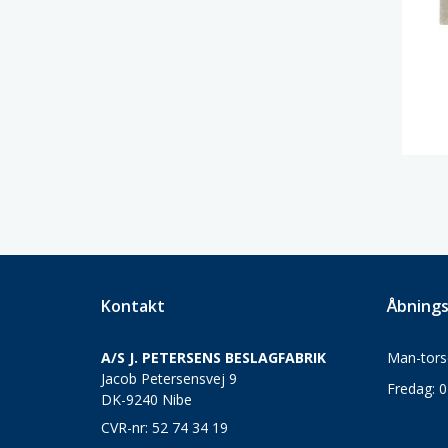
Kontakt
Åbnings
A/S J. PETERSENS BESLAGFABRIK
Man-torsd
Jacob Petersensvej 9
Fredag: 0
DK-9240 Nibe
CVR-nr: 52 74 34 19