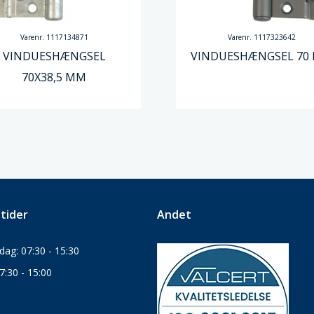
Varenr. 1117134871
Varenr. 1117323642
VINDUESHÆNGSEL
VINDUESHÆNGSEL 70
70X38,5 MM
tider
Andet
ag: 07:30 - 15:30
7:30 - 15:00