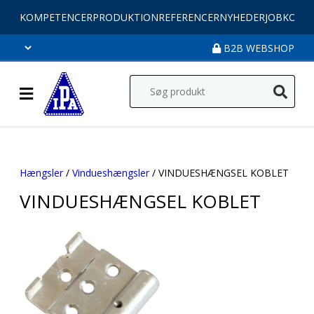
KOMPETENCER
PRODUKTION
REFERENCER
NYHEDER
JOB
KONT
B2B WEBSHOP
Hængsler
/
Vindueshængsler
/ VINDUESHÆNGSEL KOBLET
VINDUESHÆNGSEL KOBLET