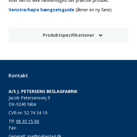
viser derfor ikke nødvendigvis det præcise produkt.
Venstre/højre hængselsguide
(åbner en ny fane)
Produktspecifikationer
Kontakt
A/S J. PETERSENS BESLAGFABRIK
Jacob Petersensvej 9
DK-9240 Nibe
CVR-nr: 52 74 34 19
Tlf:
98 35 15 00
Fax:
Generelt:
ipa@ipabeslag.dk