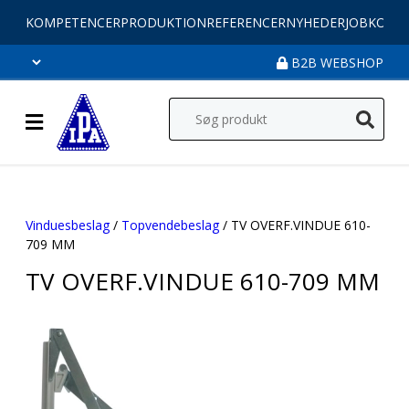
KOMPETENCER
PRODUKTION
REFERENCER
NYHEDER
JOB
KONT
B2B WEBSHOP
Vinduesbeslag
/
Topvendebeslag
/ TV OVERF.VINDUE 610-
709 MM
TV OVERF.VINDUE 610-709 MM