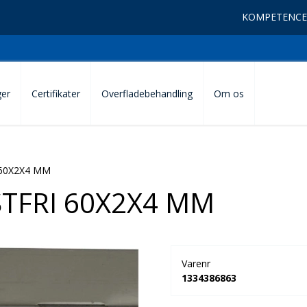
KOMPETENCE
ger
Certifikater
Overfladebehandling
Om os
60X2X4 MM
TFRI 60X2X4 MM
Varenr
1334386863