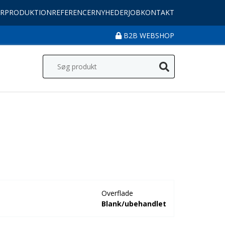
R
PRODUKTION
REFERENCER
NYHEDER
JOB
KONTAKT
B2B WEBSHOP
Overflade
Blank/ubehandlet