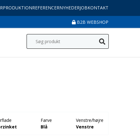
R
PRODUKTION
REFERENCER
NYHEDER
JOB
KONTAKT
B2B WEBSHOP
rflade
Farve
Venstre/højre
orzinket
Blå
Venstre