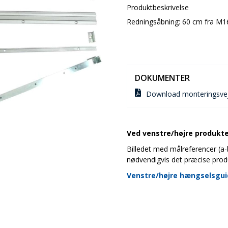
Produktbeskrivelse
Redningsåbning: 60 cm fra M1
DOKUMENTER
Download monteringsvej
Ved venstre/højre produkter
Billedet med målreferencer (a-b-
nødvendigvis det præcise prod
Venstre/højre hængselsgu