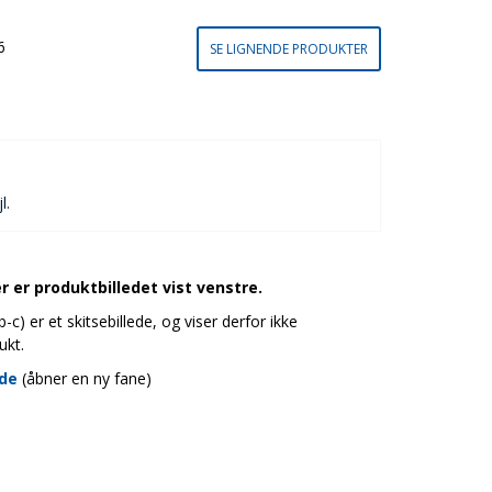
6
SE LIGNENDE PRODUKTER
l.
 er produktbilledet vist venstre.
c) er et skitsebillede, og viser derfor ikke
ukt.
ide
(åbner en ny fane)