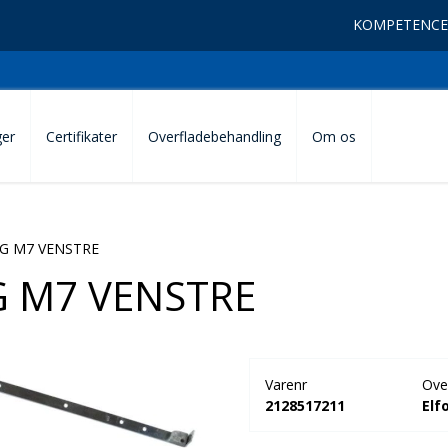
KOMPETENCE
ger
Certifikater
Overfladebehandling
Om os
G M7 VENSTRE
G M7 VENSTRE
Varenr
Ove
2128517211
Elf