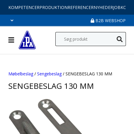
KOMPETENCER
PRODUKTION
REFERENCER
NYHEDER
JOB
KONT
B2B WEBSHOP
Møbelbeslag
/
Sengebeslag
/ SENGEBESLAG 130 MM
SENGEBESLAG 130 MM