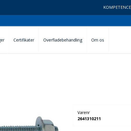
KOMPETENCE
ger
Certifikater
Overfladebehandling
Om os
Varenr
2641310211