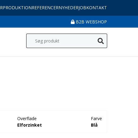
R
PRODUKTION
REFERENCER
NYHEDER
JOB
KONTAKT
B2B WEBSHOP
Overflade
Farve
Elforzinket
Blå