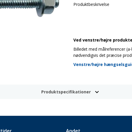
Produktbeskrivelse
Ved venstre/højre produkter
Billedet med målreferencer (a-b-
nødvendigvis det præcise prod
Venstre/højre hængselsgu
Produktspecifikationer
tider
Andet