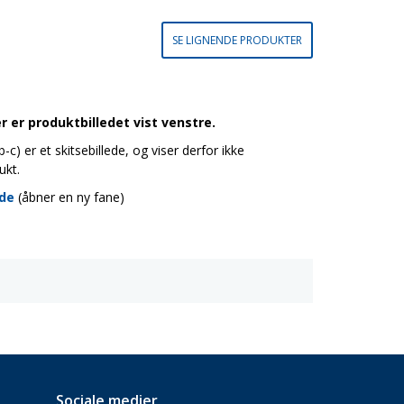
SE LIGNENDE PRODUKTER
 er produktbilledet vist venstre.
c) er et skitsebillede, og viser derfor ikke
ukt.
ide
(åbner en ny fane)
Sociale medier