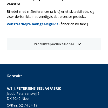
venstre.
Billedet med målreferencer (a-b-c) er et skitsebillede, og
viser derfor ikke nødvendigvis det præcise produkt.
Venstre/højre hængselsguide
(åbner en ny fane)
Produktspecifikationer
Kontakt
A/S J. PETERSENS BESLAGFABRIK
Jacob Petersensvej 9
DK-9240 Nibe
CVR-nr: 52 74 34 19