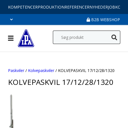
KOMPETENCER
PRODUKTION
REFERENCER
NYHEDER
JOB
KONT
B2B WEBSHOP
Paskviler
/
Kolvepaskviler
/ KOLVEPASKVIL 17/12/28/1320
KOLVEPASKVIL 17/12/28/1320