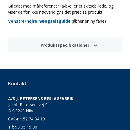
Billedet med målreferencer (a-b-c) er et skitsebillede, og
viser derfor ikke nødvendigvis det præcise produkt.
Venstre/højre hængselsguide
(åbner en ny fane)
Produktspecifikationer
Kontakt
A/S J. PETERSENS BESLAGFABRIK
Jacob Petersensvej 9
DK-9240 Nibe
CVR-nr: 52 74 34 19
Tlf:
98 35 15 00