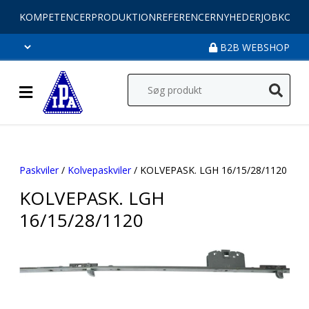
KOMPETENCER
PRODUKTION
REFERENCER
NYHEDER
JOB
KONT
B2B WEBSHOP
Paskviler
/
Kolvepaskviler
/ KOLVEPASK. LGH 16/15/28/1120
KOLVEPASK. LGH
16/15/28/1120