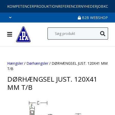
KOMPETENCER
PRODUKTION
REFERENCER
NYHEDER
JOB
KONT
B2B WEBSHOP
Hængsler
/
Dørhængsler
/ DØRHÆNGSEL JUST. 120X41 MM
T/B
DØRHÆNGSEL JUST. 120X41
MM T/B