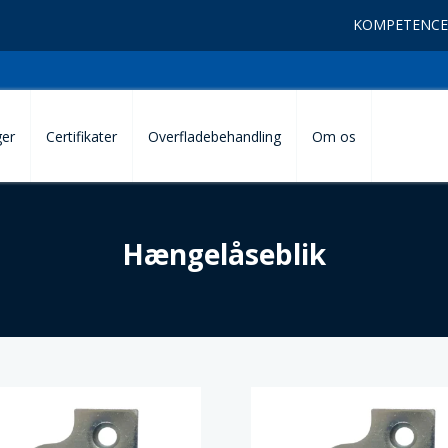
KOMPETENCE
ger
Certifikater
Overfladebehandling
Om os
Hængelåseblik