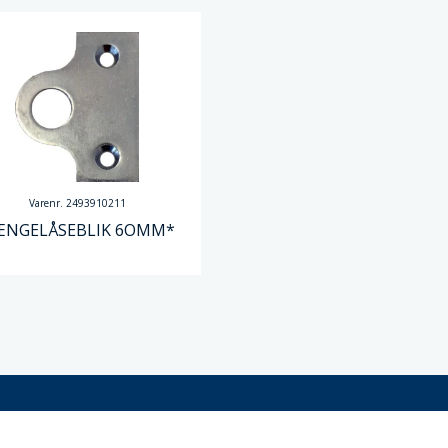
Varenr. 2493910211
ÆNGELÅSEBLIK 6OMM*
tider
Andet