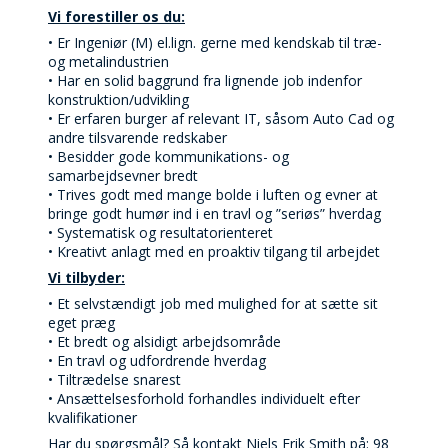
Vi forestiller os du:
• Er Ingeniør (M) el.lign. gerne med kendskab til træ-
og metalindustrien
• Har en solid baggrund fra lignende job indenfor
konstruktion/udvikling
• Er erfaren burger af relevant IT, såsom Auto Cad og
andre tilsvarende redskaber
• Besidder gode kommunikations- og
samarbejdsevner bredt
• Trives godt med mange bolde i luften og evner at
bringe godt humør ind i en travl og ”seriøs” hverdag
• Systematisk og resultatorienteret
• Kreativt anlagt med en proaktiv tilgang til arbejdet
Vi tilbyder:
• Et selvstændigt job med mulighed for at sætte sit
eget præg
• Et bredt og alsidigt arbejdsområde
• En travl og udfordrende hverdag
• Tiltrædelse snarest
• Ansættelsesforhold forhandles individuelt efter
kvalifikationer
Har du spørgsmål? Så kontakt Niels Erik Smith på: 98