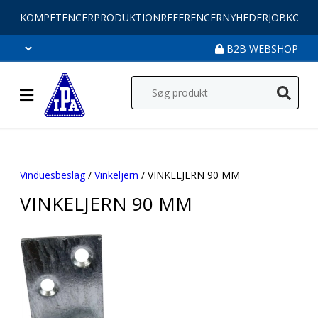
KOMPETENCER
PRODUKTION
REFERENCER
NYHEDER
JOB
KONT
B2B WEBSHOP
Vinduesbeslag
/
Vinkeljern
/ VINKELJERN 90 MM
VINKELJERN 90 MM