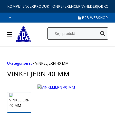
KOMPETENCER
PRODUKTION
REFERENCER
NYHEDER
JOB
KONT
B2B WEBSHOP
Ukategoriseret
/ VINKELJERN 40 MM
VINKELJERN 40 MM