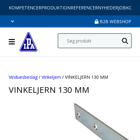
KOMPETENCER
PRODUKTION
REFERENCER
NYHEDER
JOB
KONT
B2B WEBSHOP
Vinduesbeslag
/
Vinkeljern
/ VINKELJERN 130 MM
VINKELJERN 130 MM