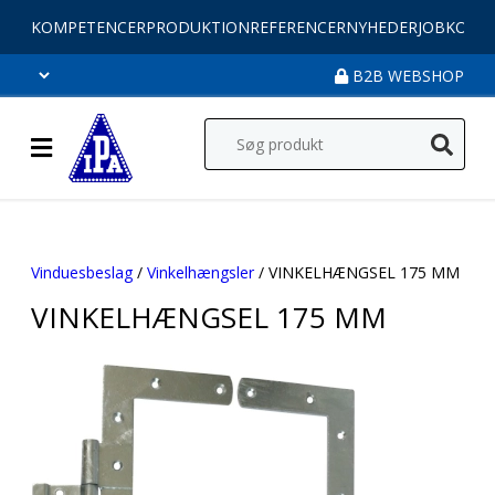
KOMPETENCER
PRODUKTION
REFERENCER
NYHEDER
JOB
KONT
B2B WEBSHOP
Vinduesbeslag
/
Vinkelhængsler
/ VINKELHÆNGSEL 175 MM
VINKELHÆNGSEL 175 MM