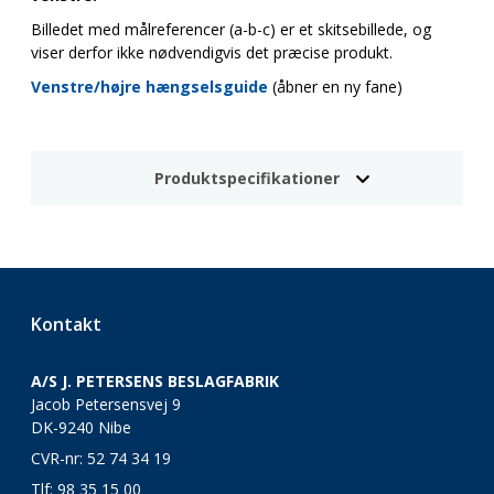
Billedet med målreferencer (a-b-c) er et skitsebillede, og
viser derfor ikke nødvendigvis det præcise produkt.
Venstre/højre hængselsguide
(åbner en ny fane)
Produktspecifikationer
Kontakt
A/S J. PETERSENS BESLAGFABRIK
Jacob Petersensvej 9
DK-9240 Nibe
CVR-nr: 52 74 34 19
Tlf:
98 35 15 00