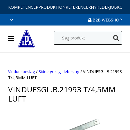
KOMPETENCER
PRODUKTION
REFERENCER
NYHEDER
JOB
KONT
B2B WEBSHOP
Vinduesbeslag
/
Sidestyret glidebeslag
/ VINDUESGL.B.21993
T/4,5MM LUFT
VINDUESGL.B.21993 T/4,5MM
LUFT