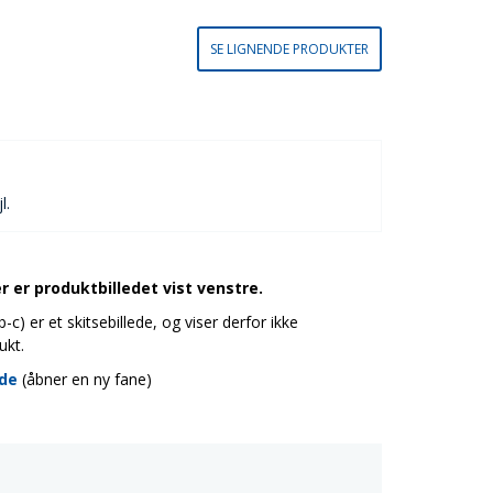
SE LIGNENDE PRODUKTER
l.
 er produktbilledet vist venstre.
c) er et skitsebillede, og viser derfor ikke
ukt.
ide
(åbner en ny fane)