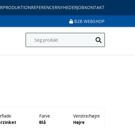
R
PRODUKTION
REFERENCER
NYHEDER
JOB
KONTAKT
B2B WEBSHOP
rflade
Farve
Venstre/højre
orzinket
Blå
Højre