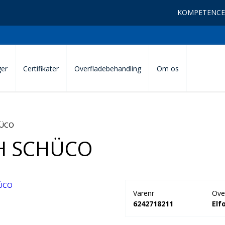
KOMPETENCE
ger
Certifikater
Overfladebehandling
Om os
HÜCO
H SCHÜCO
Varenr
Ove
6242718211
Elf