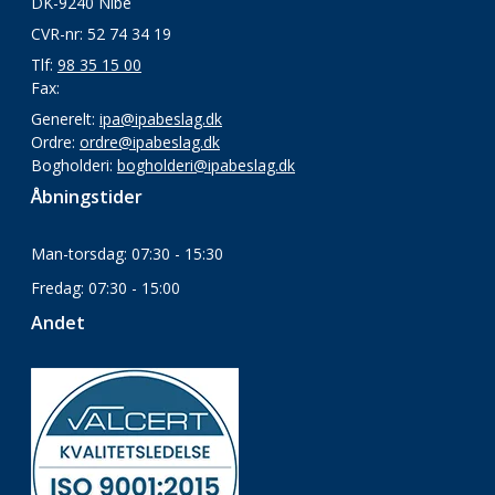
DK-9240 Nibe
CVR-nr: 52 74 34 19
Tlf:
98 35 15 00
Fax:
Generelt:
ipa@ipabeslag.dk
Ordre:
ordre@ipabeslag.dk
Bogholderi:
bogholderi@ipabeslag.dk
Åbningstider
Man-torsdag: 07:30 - 15:30
Fredag: 07:30 - 15:00
Andet