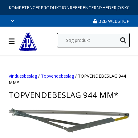
KOMPETENCER
PRODUKTION
REFERENCER
NYHEDER
JOB
KONT
B2B WEBSHOP
Vinduesbeslag
/
Topvendebeslag
/ TOPVENDEBESLAG 944
MM*
TOPVENDEBESLAG 944 MM*