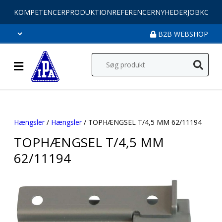
KOMPETENCER
PRODUKTION
REFERENCER
NYHEDER
JOB
KONT
B2B WEBSHOP
Hængsler
/
Hængsler
/ TOPHÆNGSEL T/4,5 MM 62/11194
TOPHÆNGSEL T/4,5 MM
62/11194