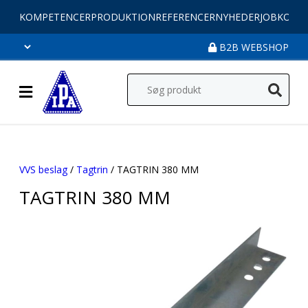
KOMPETENCER
PRODUKTION
REFERENCER
NYHEDER
JOB
KONT
B2B WEBSHOP
VVS beslag
/
Tagtrin
/ TAGTRIN 380 MM
TAGTRIN 380 MM