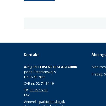
Kontakt
Åbnings
A/S J. PETERSENS BESLAGFABRIK
Man-torsd
Jacob Petersensvej 9
Fredag: 0
DK-9240 Nibe
CVR-nr: 52 74 34 19
Tlf:
98 35 15 00
Fax:
Generelt:
ipa@ipabeslag.dk