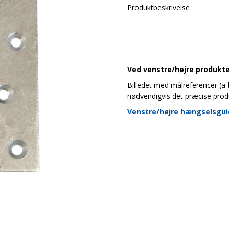
Produktbeskrivelse
Ved venstre/højre produkter
Billedet med målreferencer (a-b-
nødvendigvis det præcise prod
Venstre/højre hængselsgu