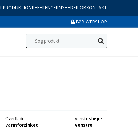
R
PRODUKTION
REFERENCER
NYHEDER
JOB
KONTAKT
B2B WEBSHOP
Overflade
Venstre/højre
Varmforzinket
Venstre