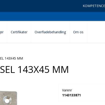
KOMPETENCE
ger
Certifikater
Overfladebehandling
Om os
EL 143X45 MM
EL 143X45 MM
Varenr
1143133871