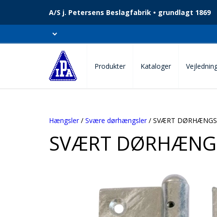
A/S j. Petersens Beslagfabrik • grundlagt 1869
Produkter
Kataloger
Vejlednin
Hængsler
/
Svære dørhængsler
/ SVÆRT DØRHÆNGS
SVÆRT DØRHÆNGS