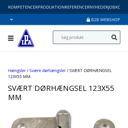
KOMPETENCER
PRODUKTION
REFERENCER
NYHEDER
JOB
KONT
B2B WEBSHOP
Hængsler
/
Svære dørhængsler
/ SVÆRT DØRHÆNGSEL
123X55 MM
SVÆRT DØRHÆNGSEL 123X55
MM