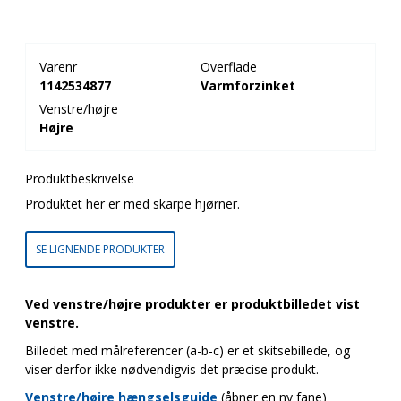
Varenr
Overflade
1142534877
Varmforzinket
Venstre/højre
Højre
Produktbeskrivelse
Produktet her er med skarpe hjørner.
SE LIGNENDE PRODUKTER
Ved venstre/højre produkter er produktbilledet vist
venstre.
Billedet med målreferencer (a-b-c) er et skitsebillede, og
viser derfor ikke nødvendigvis det præcise produkt.
Venstre/højre hængselsguide
(åbner en ny fane)