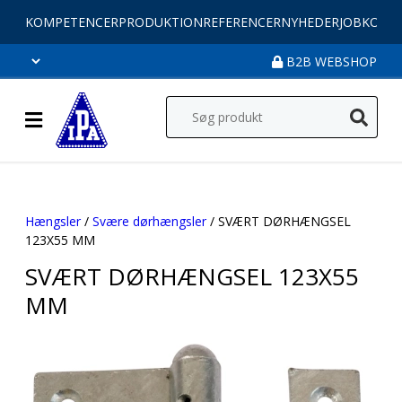
KOMPETENCER
PRODUKTION
REFERENCER
NYHEDER
JOB
KONT
B2B WEBSHOP
Hængsler
/
Svære dørhængsler
/ SVÆRT DØRHÆNGSEL
123X55 MM
SVÆRT DØRHÆNGSEL 123X55
MM