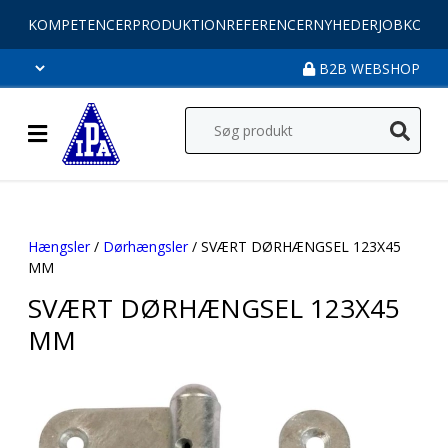
KOMPETENCER
PRODUKTION
REFERENCER
NYHEDER
JOB
KONT
B2B WEBSHOP
Hængsler
/
Dørhængsler
/ SVÆRT DØRHÆNGSEL 123X45
MM
SVÆRT DØRHÆNGSEL 123X45
MM