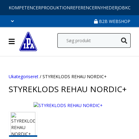
KOMPETENCER
PRODUKTION
REFERENCER
NYHEDER
JOB
KONT
B2B WEBSHOP
Ukategoriseret
/ STYREKLODS REHAU NORDIC+
STYREKLODS REHAU NORDIC+