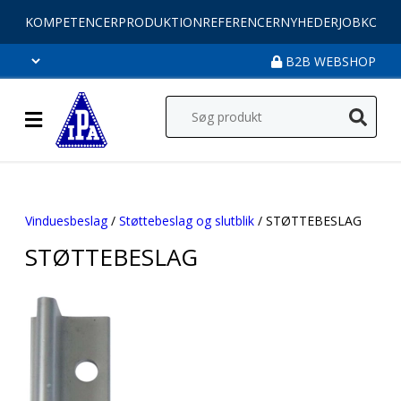
KOMPETENCER
PRODUKTION
REFERENCER
NYHEDER
JOB
KONT
B2B WEBSHOP
Vinduesbeslag
/
Støttebeslag og slutblik
/ STØTTEBESLAG
STØTTEBESLAG