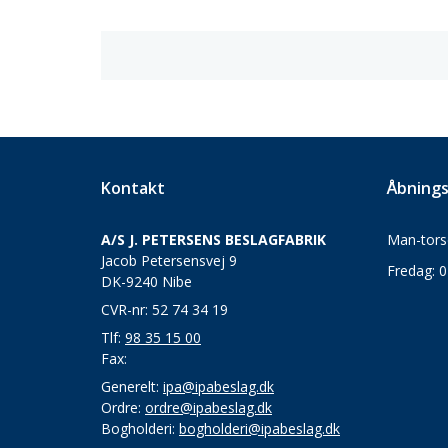
Kontakt
Åbnings
A/S J. PETERSENS BESLAGFABRIK
Man-torsd
Jacob Petersensvej 9
Fredag: 0
DK-9240 Nibe
CVR-nr: 52 74 34 19
Tlf:
98 35 15 00
Fax:
Generelt:
ipa@ipabeslag.dk
Ordre:
ordre@ipabeslag.dk
Bogholderi:
bogholderi@ipabeslag.dk