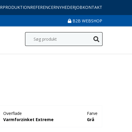
R
PRODUKTION
REFERENCER
NYHEDER
JOB
KONTAKT
B2B WEBSHOP
Overflade
Farve
Varmforzinket Extreme
Grå