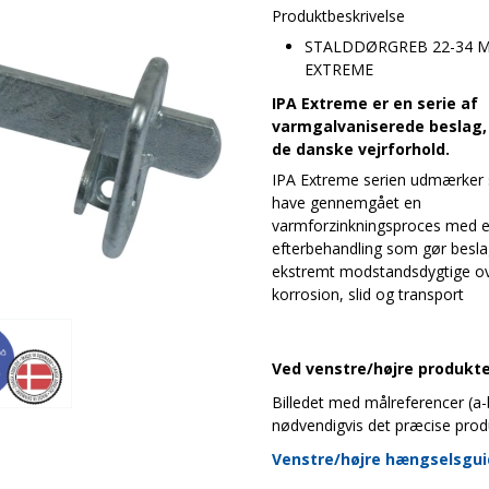
Produktbeskrivelse
STALDDØRGREB 22-34 
EXTREME
IPA Extreme er en serie af
varmgalvaniserede beslag, 
de danske vejrforhold.
IPA Extreme serien udmærker s
have gennemgået en
varmforzinkningsproces med e
efterbehandling som gør besl
ekstremt modstandsdygtige ov
korrosion, slid og transport
Ved venstre/højre produkter
Billedet med målreferencer (a-b-
nødvendigvis det præcise prod
Venstre/højre hængselsgu