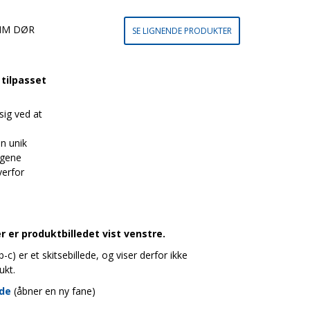
MM DØR
SE LIGNENDE PRODUKTER
tilpasset
ig ved at
n unik
agene
erfor
 er produktbilledet vist venstre.
c) er et skitsebillede, og viser derfor ikke
ukt.
ide
(åbner en ny fane)