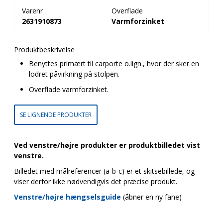
Varenr
Overflade
2631910873
Varmforzinket
Produktbeskrivelse
Benyttes primært til carporte o.lign., hvor der sker en
lodret påvirkning på stolpen.
Overflade varmforzinket.
SE LIGNENDE PRODUKTER
Ved venstre/højre produkter er produktbilledet vist
venstre.
Billedet med målreferencer (a-b-c) er et skitsebillede, og
viser derfor ikke nødvendigvis det præcise produkt.
Venstre/højre hængselsguide
(åbner en ny fane)