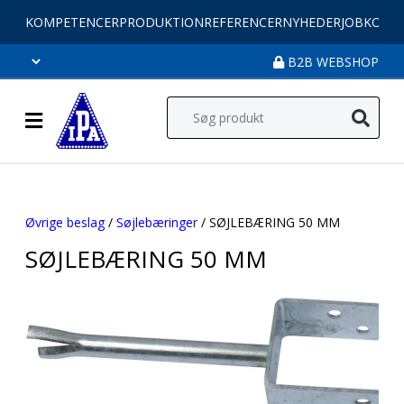
KOMPETENCER
PRODUKTION
REFERENCER
NYHEDER
JOB
KONT
B2B WEBSHOP
Øvrige beslag
/
Søjlebæringer
/ SØJLEBÆRING 50 MM
SØJLEBÆRING 50 MM