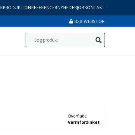
R
PRODUKTION
REFERENCER
NYHEDER
JOB
KONTAKT
B2B WEBSHOP
Overflade
Varmforzinket