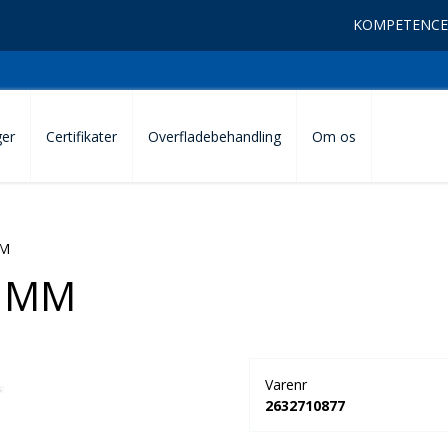
KOMPETENCE
ger
Certifikater
Overfladebehandling
Om os
MM
1 MM
Varenr
2632710877