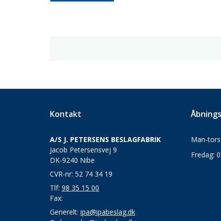
Kontakt
Åbnings
A/S J. PETERSENS BESLAGFABRIK
Man-torsd
Jacob Petersensvej 9
Fredag: 0
DK-9240 Nibe
CVR-nr: 52 74 34 19
Tlf:
98 35 15 00
Fax:
Generelt:
ipa@ipabeslag.dk