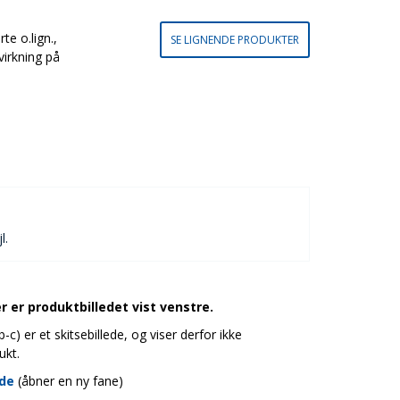
te o.lign.,
SE LIGNENDE PRODUKTER
virkning på
l.
 er produktbilledet vist venstre.
c) er et skitsebillede, og viser derfor ikke
ukt.
ide
(åbner en ny fane)