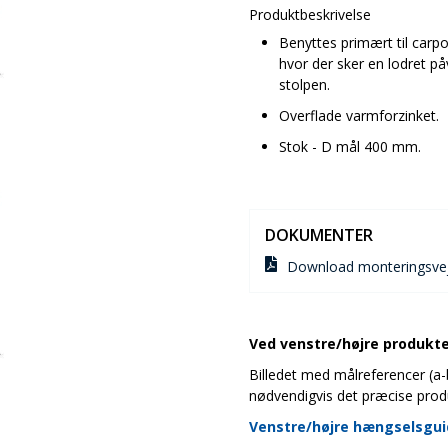
Produktbeskrivelse
Benyttes primært til carpor
hvor der sker en lodret på
stolpen.
Overflade varmforzinket.
Stok - D mål 400 mm.
DOKUMENTER
Download monteringsvej
Ved venstre/højre produkter
Billedet med målreferencer (a-b-
nødvendigvis det præcise prod
Venstre/højre hængselsgu