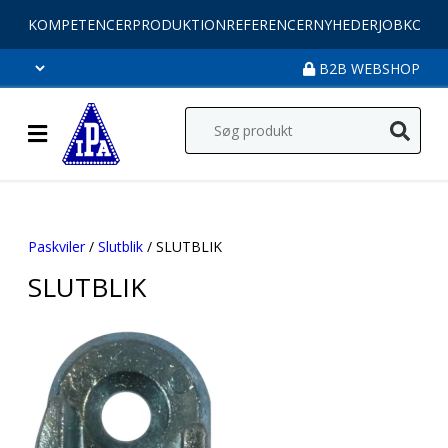
KOMPETENCER
PRODUKTION
REFERENCER
NYHEDER
JOB
KONT
B2B WEBSHOP
Paskviler
/
Slutblik
/ SLUTBLIK
SLUTBLIK