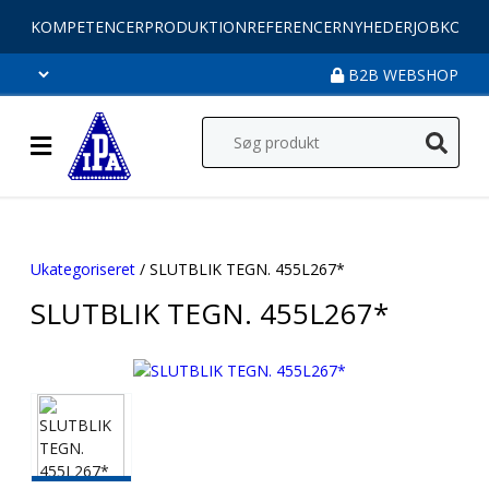
KOMPETENCER
PRODUKTION
REFERENCER
NYHEDER
JOB
KONT
B2B WEBSHOP
Ukategoriseret
/ SLUTBLIK TEGN. 455L267*
SLUTBLIK TEGN. 455L267*