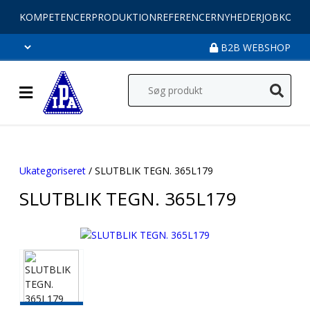
KOMPETENCER
PRODUKTION
REFERENCER
NYHEDER
JOB
KONT
B2B WEBSHOP
Ukategoriseret
/ SLUTBLIK TEGN. 365L179
SLUTBLIK TEGN. 365L179