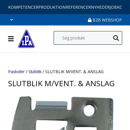
KOMPETENCER
PRODUKTION
REFERENCER
NYHEDER
JOB
KONT
B2B WEBSHOP
Paskviler
/
Slutblik
/ SLUTBLIK M/VENT. & ANSLAG
SLUTBLIK M/VENT. & ANSLAG