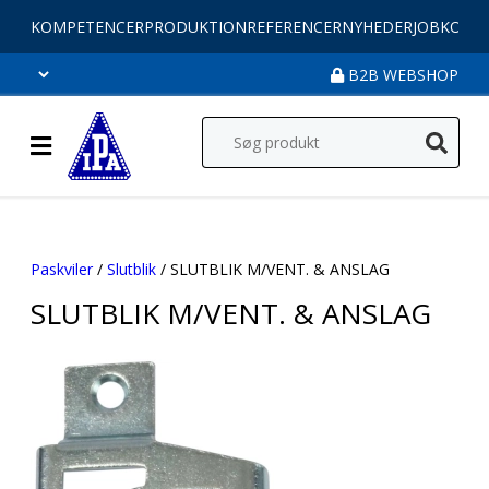
KOMPETENCER
PRODUKTION
REFERENCER
NYHEDER
JOB
KONT
B2B WEBSHOP
Paskviler
/
Slutblik
/ SLUTBLIK M/VENT. & ANSLAG
SLUTBLIK M/VENT. & ANSLAG