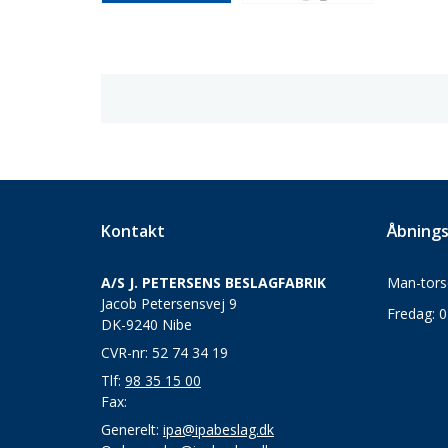
Kontakt
Åbnings
A/S J. PETERSENS BESLAGFABRIK
Man-torsd
Jacob Petersensvej 9
Fredag: 0
DK-9240 Nibe
CVR-nr: 52 74 34 19
Tlf:
98 35 15 00
Fax:
Generelt:
ipa@ipabeslag.dk