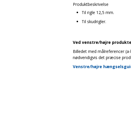
Produktbeskrivelse
Til rigle 12,5 mm.
Til skudrigler.
Ved venstre/højre produkter
Billedet med målreferencer (a-b-
nødvendigvis det præcise prod
Venstre/højre hængselsgu