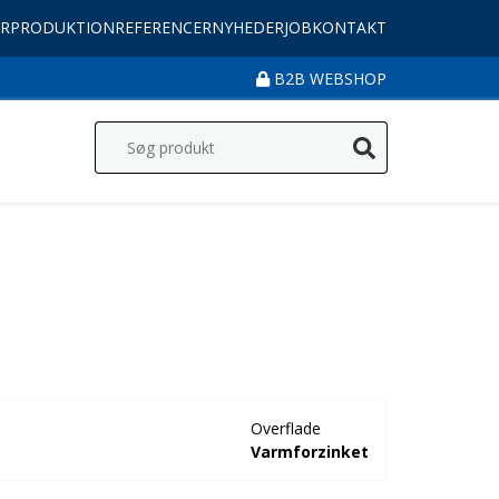
R
PRODUKTION
REFERENCER
NYHEDER
JOB
KONTAKT
B2B WEBSHOP
Overflade
Varmforzinket