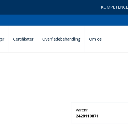
KOMPETENCE
ger
Certifikater
Overfladebehandling
Om os
Varenr
2428110871