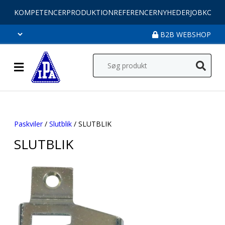
KOMPETENCER
PRODUKTION
REFERENCER
NYHEDER
JOB
KONT
B2B WEBSHOP
Paskviler
/
Slutblik
/ SLUTBLIK
SLUTBLIK