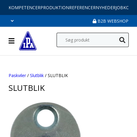
KOMPETENCER
PRODUKTION
REFERENCER
NYHEDER
JOB
KONT
B2B WEBSHOP
Paskviler
/
Slutblik
/ SLUTBLIK
SLUTBLIK