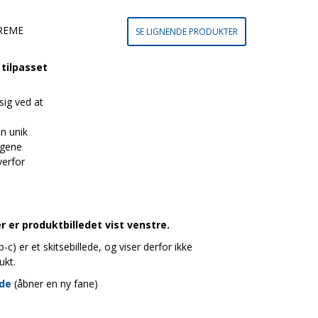
REME
SE LIGNENDE PRODUKTER
tilpasset
ig ved at
n unik
agene
erfor
 er produktbilledet vist venstre.
c) er et skitsebillede, og viser derfor ikke
ukt.
ide
(åbner en ny fane)