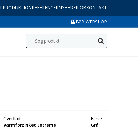
R
PRODUKTION
REFERENCER
NYHEDER
JOB
KONTAKT
B2B WEBSHOP
Overflade
Farve
Varmforzinket Extreme
Grå