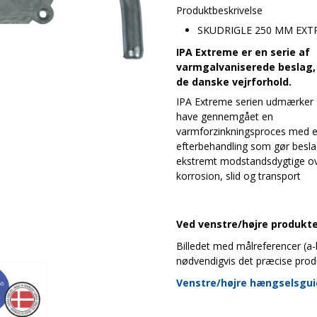
Produktbeskrivelse
SKUDRIGLE 250 MM EXT
IPA Extreme er en serie af
varmgalvaniserede beslag, 
de danske vejrforhold.
IPA Extreme serien udmærker s
have gennemgået en
varmforzinkningsproces med e
efterbehandling som gør besl
ekstremt modstandsdygtige ov
korrosion, slid og transport
Ved venstre/højre produkter
Billedet med målreferencer (a-b-
nødvendigvis det præcise prod
Venstre/højre hængselsgu