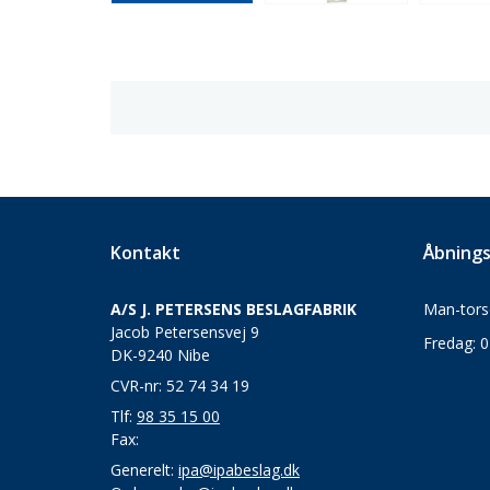
Kontakt
Åbnings
A/S J. PETERSENS BESLAGFABRIK
Man-torsd
Jacob Petersensvej 9
Fredag: 0
DK-9240 Nibe
CVR-nr: 52 74 34 19
Tlf:
98 35 15 00
Fax:
Generelt:
ipa@ipabeslag.dk