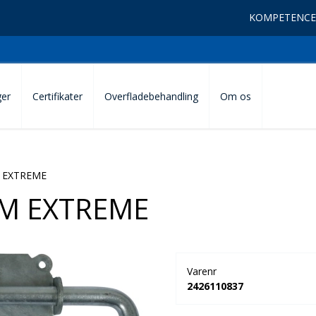
KOMPETENCE
ger
Certifikater
Overfladebehandling
Om os
 EXTREME
MM EXTREME
Varenr
2426110837