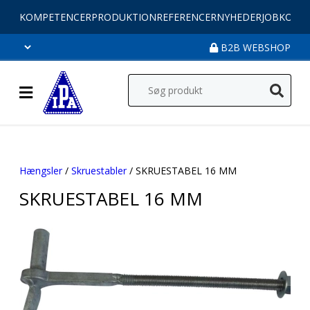
KOMPETENCER
PRODUKTION
REFERENCER
NYHEDER
JOB
KONT
B2B WEBSHOP
Hængsler
/
Skruestabler
/ SKRUESTABEL 16 MM
SKRUESTABEL 16 MM