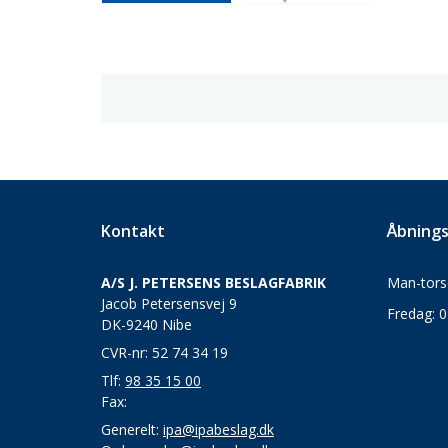
Kontakt
Åbnings
A/S J. PETERSENS BESLAGFABRIK
Man-torsd
Jacob Petersensvej 9
Fredag: 0
DK-9240 Nibe
CVR-nr: 52 74 34 19
Tlf:
98 35 15 00
Fax:
Generelt:
ipa@ipabeslag.dk