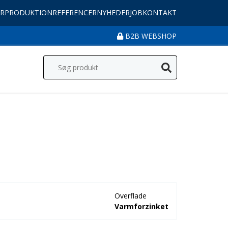
R
PRODUKTION
REFERENCER
NYHEDER
JOB
KONTAKT
B2B WEBSHOP
Overflade
Varmforzinket