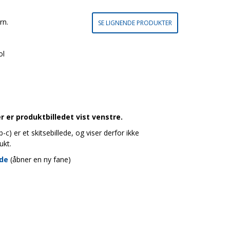
rn.
SE LIGNENDE PRODUKTER
ol
 er produktbilledet vist venstre.
c) er et skitsebillede, og viser derfor ikke
ukt.
ide
(åbner en ny fane)