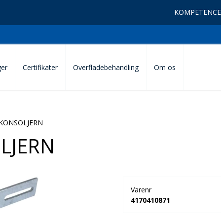
KOMPETENCE
ger
Certifikater
Overfladebehandling
Om os
 KONSOLJERN
LJERN
Varenr
4170410871