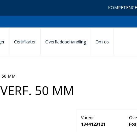
KOMPETENCE
ger
Certifikater
Overfladebehandling
Om os
. 50 MM
VERF. 50 MM
Varenr
Ove
1344123121
Fos