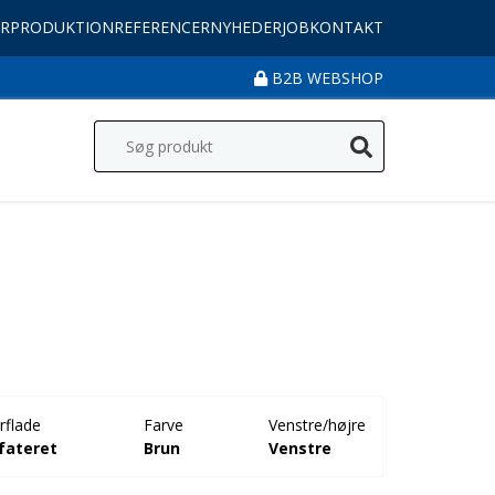
R
PRODUKTION
REFERENCER
NYHEDER
JOB
KONTAKT
B2B WEBSHOP
rflade
Farve
Venstre/højre
fateret
Brun
Venstre