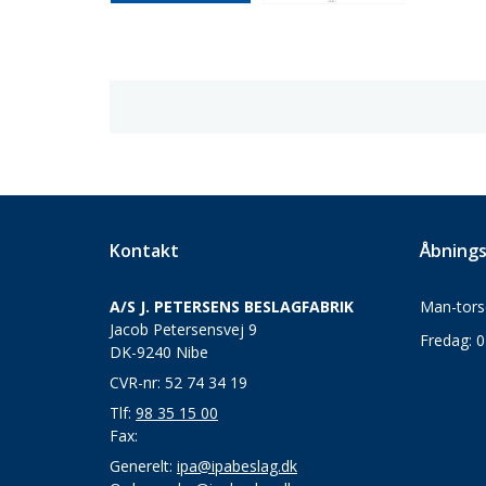
Kontakt
Åbnings
A/S J. PETERSENS BESLAGFABRIK
Man-torsd
Jacob Petersensvej 9
Fredag: 0
DK-9240 Nibe
CVR-nr: 52 74 34 19
Tlf:
98 35 15 00
Fax:
Generelt:
ipa@ipabeslag.dk